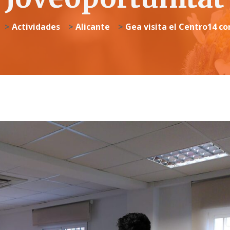
>
Actividades
>
Alicante
>
Gea visita el Centro14 c