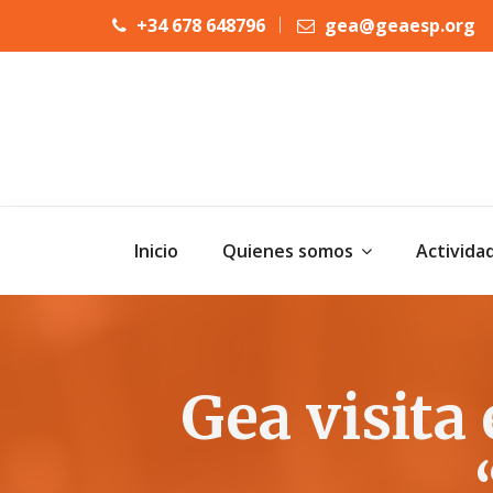
+34 678 648796
gea@geaesp.org
Inicio
Quienes somos
Activida
Gea visita