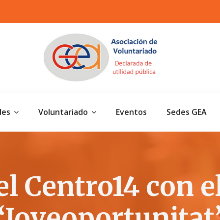
des
Voluntariado
Eventos
Sedes GEA
 el Centro14 con 
“Joveoportunitat