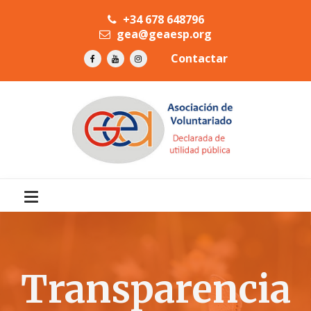
+34 678 648796
gea@geaesp.org
Contactar
Transparencia