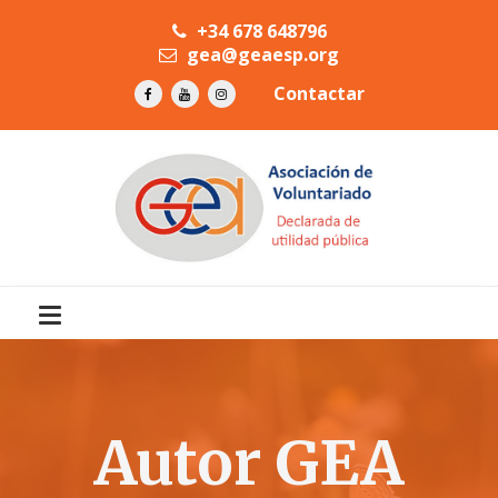
+34 678 648796
gea@geaesp.org
Contactar
Autor GEA