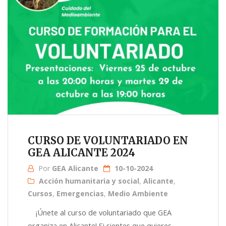
CURSO DE VOLUNTARIADO EN
GEA ALICANTE 2024
Por
GEA Alicante
10-10-2024
Acción humanitaria y social
,
Alicante
,
Cursos
,
Emergencias
,
Medio Ambiente
¡Únete al curso de voluntariado que GEA
organiza en Alicante! Si sientes que quieres