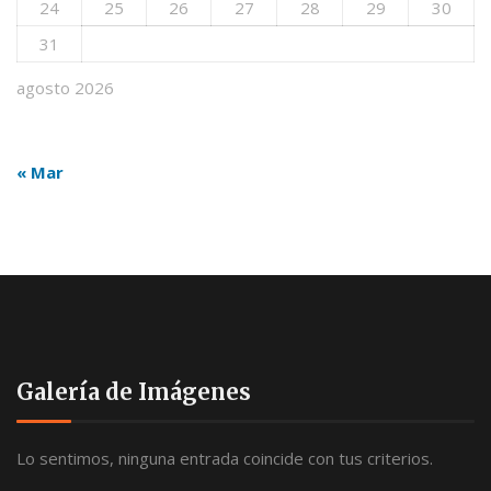
24
25
26
27
28
29
30
31
agosto 2026
« Mar
Galería de Imágenes
Lo sentimos, ninguna entrada coincide con tus criterios.