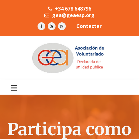
+34 678 648796
gea@geaesp.org
Contactar
Participa como