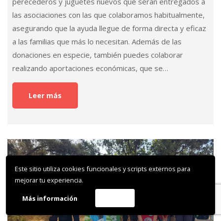
solidaridad, GEA ha coordinado con esmero la distribución
de estos juguetes entre 14 asociaciones de la provincia
de Alicante, garantizando que lleguen a los hogares y
centros donde más se necesitan. Las entidades
beneficiarias han sido: Red Madre, Reacción Solidaria,
Nazaret, Mensajeros de…
Leer más
Reforestación junto al Parque de San
Este sitio utiliza cookies funcionales y scripts externos para
Vicente en Lliria
mejorar tu experiencia.
El 2 de febrero de 2025, GEA realizó su habitual
Más información
Acepto
reforestación con motivo del Día del Árbol de la
Comunidad Valenciana en una nueva parcela asignada por