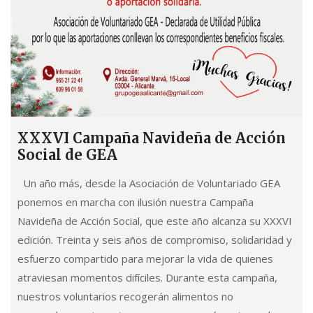
Mensajeros de la Paz, en Alicante. Estos acuerdos nacen
del modelo de trabajo en red que impulsa nuestra Área
de Acción Social, con el objetivo de fortalecer los lazos
entre entidades,…
Leer más
26 DE ABRÍL, DÍA DEL NIÑO Y LA NIÑA
En el marco de las numerosas actividades impulsadas con
motivo de la nueva edición del “26 de Abril, Día del Niño y
de la Niña”, el Proyecto “Comparte y Recicla” ha realizado
una generosa donación de 1.100 juguetes a la Asociación
de Voluntariado GEA Alicante. Siguiendo su consolidado
modelo de trabajo en red y su compromiso con la