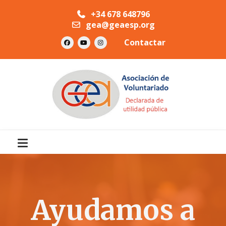
+34 678 648796
gea@geaesp.org
Contactar
Ayudamos a