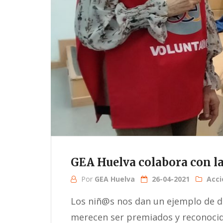
GEA Huelva colabora con la
Por
GEA Huelva
26-04-2021
Acci
Los niñ@s nos dan un ejemplo de d
merecen ser premiados y reconocidos