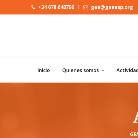
+34 678 648796
gea@geaesp.org
Inicio
Quienes somos
Activida
GEA