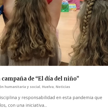
 campaña de “El día del niño”
ón humanitaria y social
,
Huelva
,
Noticias
isciplina y responsabilidad en esta pandemia que
, con una iniciativa...