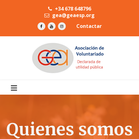
+34 678 648796
gea@geaesp.org
Contactar
Quienes somos