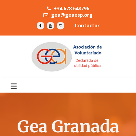
+34 678 648796
gea@geaesp.org
Contactar
Gea Granada