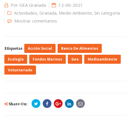
Por
GEA Granada
12-06-2021
Actividades
,
Granada
,
Medio Ambiente
,
Sin categoría
Mostrar comentarios
Etiquetas
Acción Social
Banco De Alimentos
Ecología
Fondos Marinos
Gea
Medioambiente
Voluntariado
Share On: