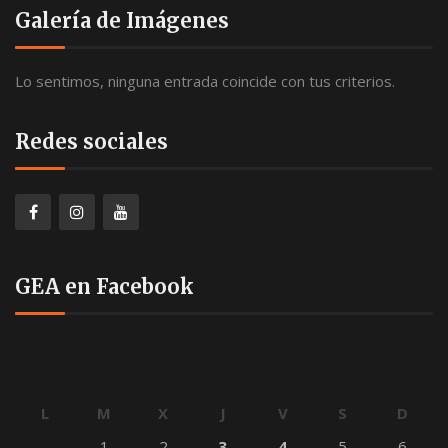
Galería de Imágenes
Lo sentimos, ninguna entrada coincide con tus criterios.
Redes sociales
GEA en Facebook
L
M
X
J
V
S
D
1
2
3
4
5
6