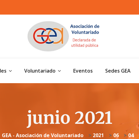
des
Voluntariado
Eventos
Sedes GEA
junio 2021
GEA - Asociación de Voluntariado
>
2021
>
06
>
04