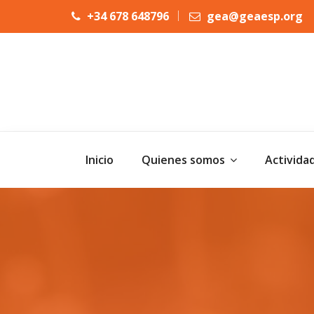
+34 678 648796
gea@geaesp.org
Inicio
Quienes somos
Activida