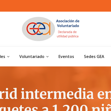
des
Voluntariado
Eventos
Sedes GEA
id intermedia en
guetes a 1.200 ni