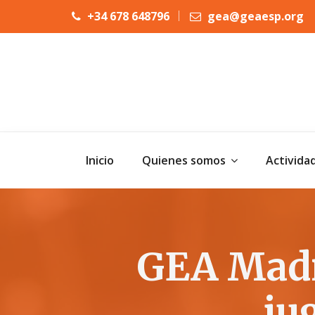
+34 678 648796
gea@geaesp.org
Inicio
Quienes somos
Activida
GEA Madr
ju