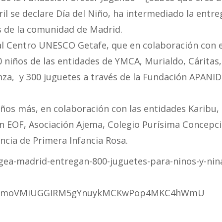
il se declare Día del Niño, ha intermediado la entre
s de la comunidad de Madrid.
al Centro UNESCO Getafe, que en colaboración con e
niños de las entidades de YMCA, Murialdo, Cáritas,
nza, y 300 juguetes a través de la Fundación APANID
iños más, en colaboración con las entidades Karibu,
ón EOF, Asociación Ajema, Colegio Purísima Concepci
ncia de Primera Infancia Rosa.
gea-madrid-entregan-800-juguetes-para-ninos-y-nin
qwrDmoVMiUGGIRM5gYnuykMCKwPop4MKC4hWmU