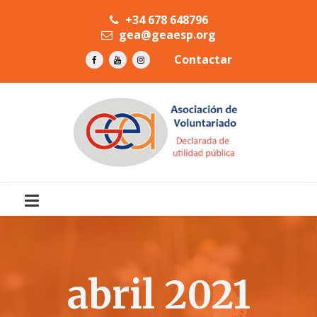
+34 678 648796
gea@geaesp.org
Contactar
abril 2021