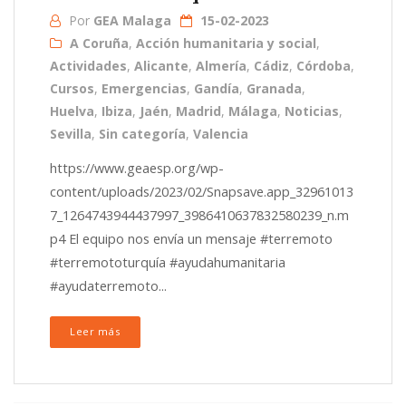
Por
GEA Malaga
15-02-2023
A Coruña
,
Acción humanitaria y social
,
Actividades
,
Alicante
,
Almería
,
Cádiz
,
Córdoba
,
Cursos
,
Emergencias
,
Gandía
,
Granada
,
Huelva
,
Ibiza
,
Jaén
,
Madrid
,
Málaga
,
Noticias
,
Sevilla
,
Sin categoría
,
Valencia
https://www.geaesp.org/wp-
content/uploads/2023/02/Snapsave.app_32961013
7_1264743944437997_3986410637832580239_n.m
p4 El equipo nos envía un mensaje #terremoto
#terremototurquía #ayudahumanitaria
#ayudaterremoto...
Leer más