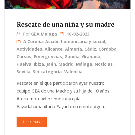
Rescate de una niña y su madre
Por
GEA Malaga
10-02-2023
A Coruña
,
Acción humanitaria y social
,
Actividades
,
Alicante
,
Almería
,
Cádiz
,
Córdoba
,
Cursos
,
Emergencias
,
Gandía
,
Granada
,
Huelva
,
Ibiza
,
Jaén
,
Madrid
,
Málaga
,
Noticias
,
Sevilla
,
Sin categoría
,
Valencia
Rescate en el que participaron ayer nuestro
equipo GEA de una Madre y su hija de 10 años.
#terremoto #terremototurquía
#ayudahumanitaria #ayudaterremoto #gea...
Leer más