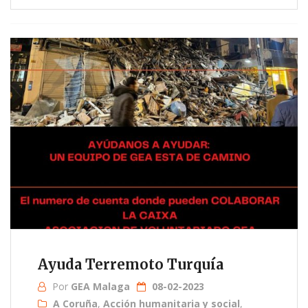
Ayuda Terremoto Turquía
Por
GEA Malaga
08-02-2023
A Coruña
,
Acción humanitaria y social
,