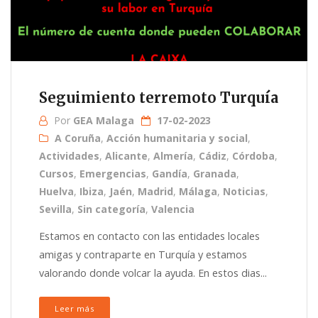
Seguimiento terremoto Turquía
Por
GEA Malaga
17-02-2023
A Coruña
,
Acción humanitaria y social
,
Actividades
,
Alicante
,
Almería
,
Cádiz
,
Córdoba
,
Cursos
,
Emergencias
,
Gandía
,
Granada
,
Huelva
,
Ibiza
,
Jaén
,
Madrid
,
Málaga
,
Noticias
,
Sevilla
,
Sin categoría
,
Valencia
Estamos en contacto con las entidades locales
amigas y contraparte en Turquía y estamos
valorando donde volcar la ayuda. En estos dias...
Leer más