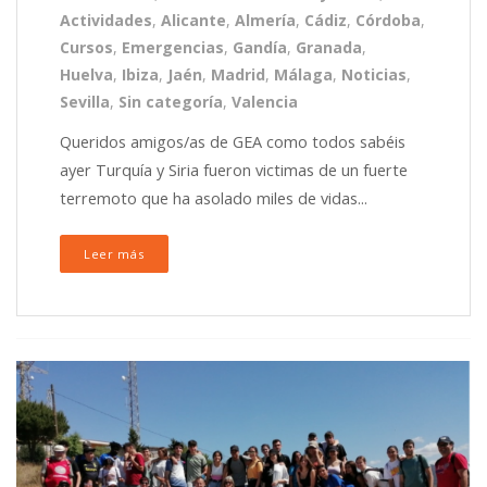
Actividades
,
Alicante
,
Almería
,
Cádiz
,
Córdoba
,
Cursos
,
Emergencias
,
Gandía
,
Granada
,
Huelva
,
Ibiza
,
Jaén
,
Madrid
,
Málaga
,
Noticias
,
Sevilla
,
Sin categoría
,
Valencia
Queridos amigos/as de GEA como todos sabéis
ayer Turquía y Siria fueron victimas de un fuerte
terremoto que ha asolado miles de vidas...
Leer más