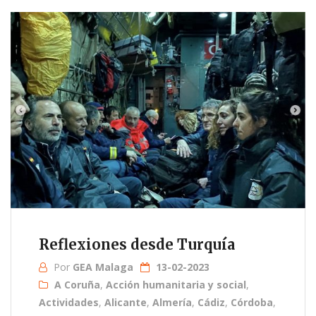
Reflexiones desde Turquía
Por
GEA Malaga
13-02-2023
A Coruña
,
Acción humanitaria y social
,
Actividades
,
Alicante
,
Almería
,
Cádiz
,
Córdoba
,