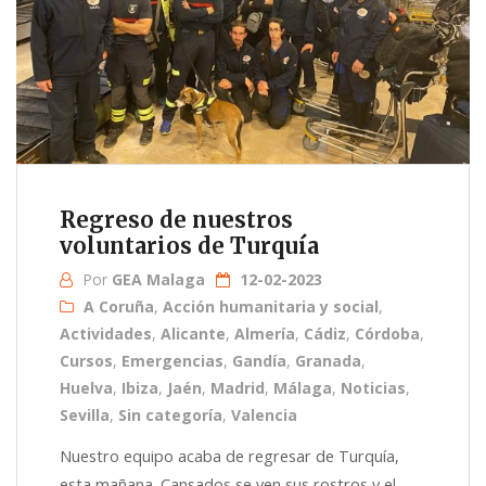
Regreso de nuestros
voluntarios de Turquía
Por
GEA Malaga
12-02-2023
A Coruña
,
Acción humanitaria y social
,
Actividades
,
Alicante
,
Almería
,
Cádiz
,
Córdoba
,
Cursos
,
Emergencias
,
Gandía
,
Granada
,
Huelva
,
Ibiza
,
Jaén
,
Madrid
,
Málaga
,
Noticias
,
Sevilla
,
Sin categoría
,
Valencia
Nuestro equipo acaba de regresar de Turquía,
esta mañana. Cansados se ven sus rostros y el