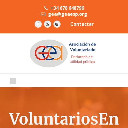
+34 678 648796
gea@geaesp.org
Contactar
VoluntariosEn