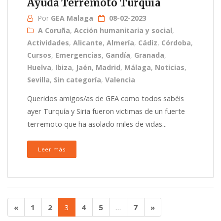
Ayuda Terremoto Turquía
Por
GEA Malaga
08-02-2023
A Coruña
,
Acción humanitaria y social
,
Actividades
,
Alicante
,
Almería
,
Cádiz
,
Córdoba
,
Cursos
,
Emergencias
,
Gandía
,
Granada
,
Huelva
,
Ibiza
,
Jaén
,
Madrid
,
Málaga
,
Noticias
,
Sevilla
,
Sin categoría
,
Valencia
Queridos amigos/as de GEA como todos sabéis
ayer Turquía y Siria fueron victimas de un fuerte
terremoto que ha asolado miles de vidas...
Leer más
«
1
2
3
4
5
…
7
»