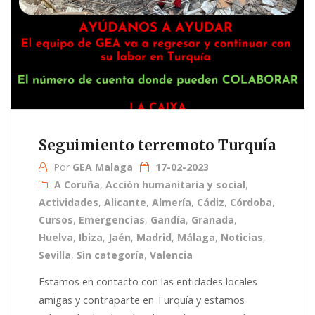
Seguimiento terremoto Turquía
Por
GEA Malaga
17-02-2023
A Coruña
,
Acción humanitaria y social
,
Actividades
,
Alicante
,
Almería
,
Cádiz
,
Córdoba
,
Cursos
,
Emergencias
,
Gandía
,
Granada
,
Huelva
,
Ibiza
,
Jaén
,
Madrid
,
Málaga
,
Noticias
,
Sevilla
,
Sin categoría
,
Valencia
Estamos en contacto con las entidades locales
amigas y contraparte en Turquía y estamos