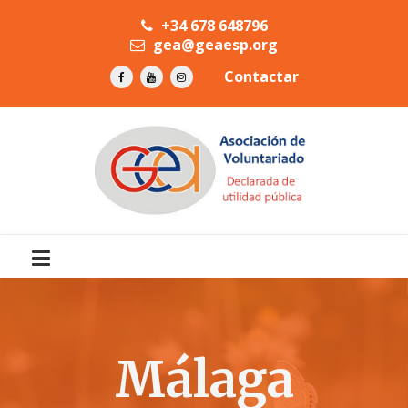
+34 678 648796
gea@geaesp.org
Contactar
Málaga