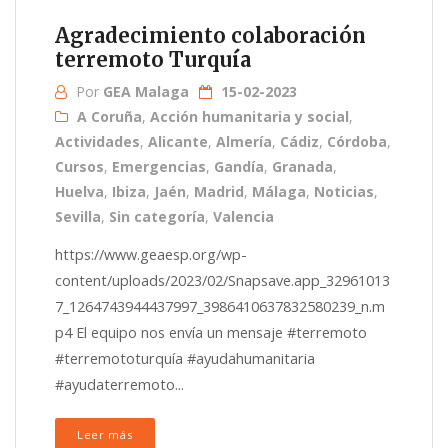
Agradecimiento colaboración
terremoto Turquía
Por
GEA Malaga
15-02-2023
A Coruña
,
Acción humanitaria y social
,
Actividades
,
Alicante
,
Almería
,
Cádiz
,
Córdoba
,
Cursos
,
Emergencias
,
Gandía
,
Granada
,
Huelva
,
Ibiza
,
Jaén
,
Madrid
,
Málaga
,
Noticias
,
Sevilla
,
Sin categoría
,
Valencia
https://www.geaesp.org/wp-
content/uploads/2023/02/Snapsave.app_32961013
7_1264743944437997_3986410637832580239_n.m
p4 El equipo nos envía un mensaje #terremoto
#terremototurquía #ayudahumanitaria
#ayudaterremoto...
Leer más