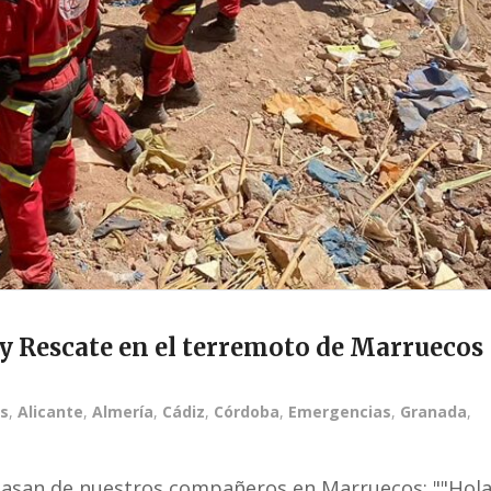
y Rescate en el terremoto de Marruecos
es
,
Alicante
,
Almería
,
Cádiz
,
Córdoba
,
Emergencias
,
Granada
,
 pasan de nuestros compañeros en Marruecos: ""Hol