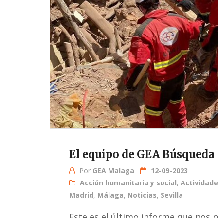
El equipo de GEA Búsqueda 
Por
GEA Malaga
12-09-2023
Acción humanitaria y social
,
Actividad
Madrid
,
Málaga
,
Noticias
,
Sevilla
Este es el último informe que nos