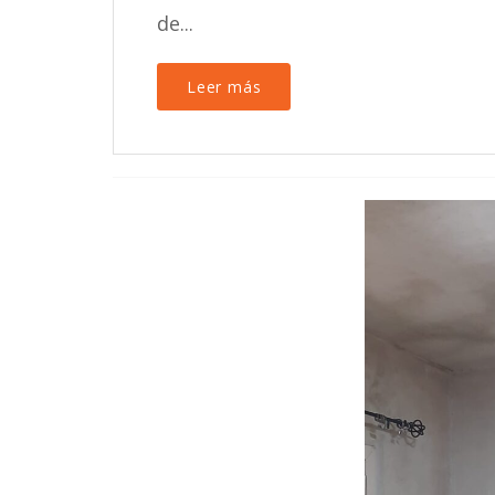
de...
Leer más