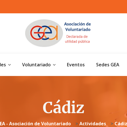
des
Voluntariado
Eventos
Sedes GEA
Cádiz
EA - Asociación de Voluntariado
>
Actividades
>
Cádi