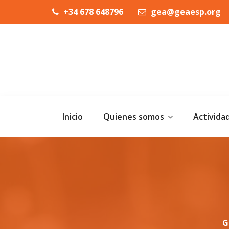
+34 678 648796
gea@geaesp.org
Inicio
Quienes somos
Activida
G