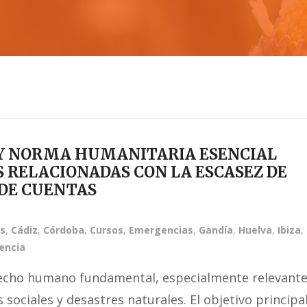
Y NORMA HUMANITARIA ESENCIAL
 RELACIONADAS CON LA ESCASEZ DE
 DE CUENTAS
es
,
Cádiz
,
Córdoba
,
Cursos
,
Emergencias
,
Gandía
,
Huelva
,
Ibiza
,
encia
recho humano fundamental, especialmente relevant
 sociales y desastres naturales. El objetivo principa