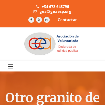
+34 678 648796
gea@geaesp.org
Contactar
Otro granito de