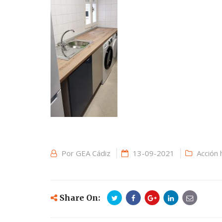
Por
GEA Cádiz
13-09-2021
Acción 
Share On: