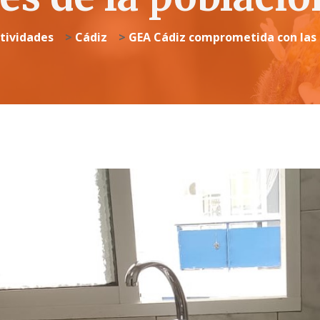
tividades
>
Cádiz
>
GEA Cádiz comprometida con las 