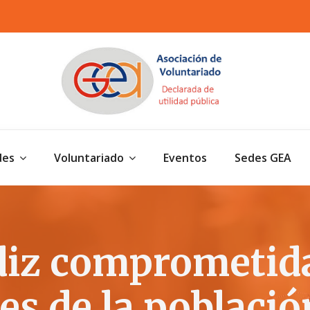
des
Voluntariado
Eventos
Sedes GEA
iz comprometida
es de la població