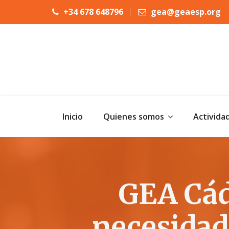
+34 678 648796
gea@geaesp.org
Inicio
Quienes somos
Activida
GEA Cád
necesidad