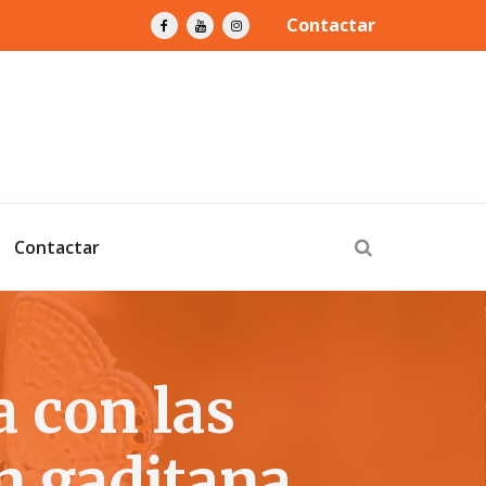
Contactar
Contactar
 con las
n gaditana