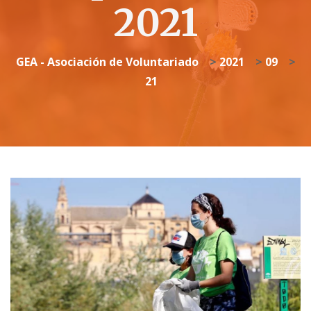
2021
GEA - Asociación de Voluntariado
>
2021
>
09
>
21