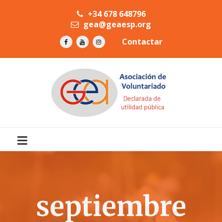
+34 678 648796
gea@geaesp.org
Contactar
septiembre