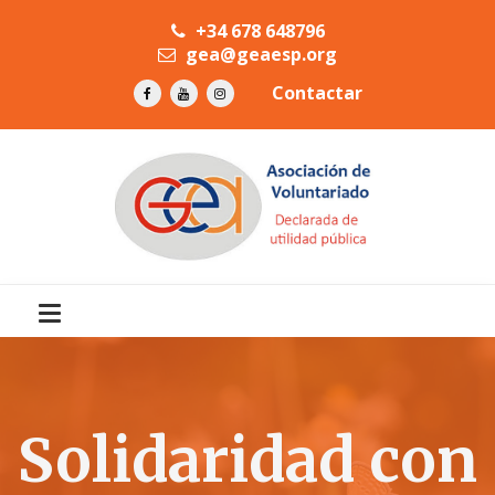
+34 678 648796
gea@geaesp.org
Contactar
Solidaridad con