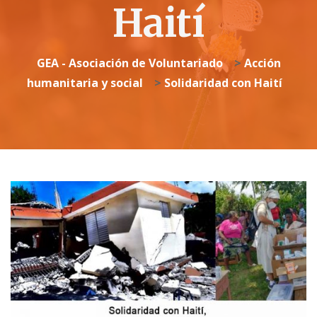
Haití
GEA - Asociación de Voluntariado
>
Acción
humanitaria y social
>
Solidaridad con Haití