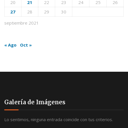
20
21
22
23
24
25
26
27
28
29
30
septiembre 2021
« Ago
Oct »
Galería de Imágenes
Lo sentimos, ninguna entrada coincide con tus criterios.