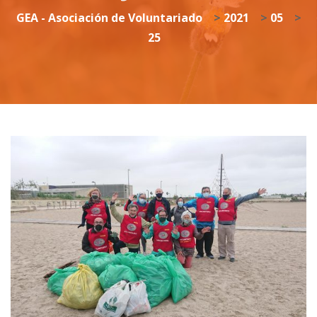
GEA - Asociación de Voluntariado
>
2021
>
05
>
25