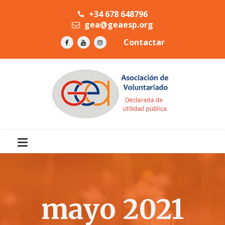
+34 678 648796
gea@geaesp.org
Contactar
mayo 2021