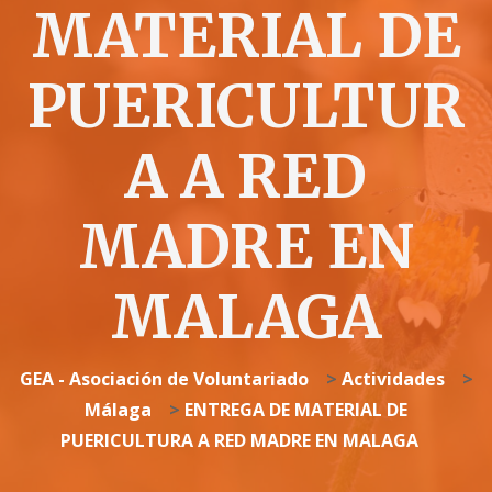
MATERIAL DE
PUERICULTUR
A A RED
MADRE EN
MALAGA
GEA - Asociación de Voluntariado
>
Actividades
>
Málaga
>
ENTREGA DE MATERIAL DE
PUERICULTURA A RED MADRE EN MALAGA