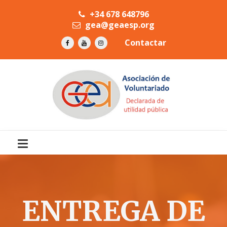
+34 678 648796
gea@geaesp.org
Contactar
ENTREGA DE