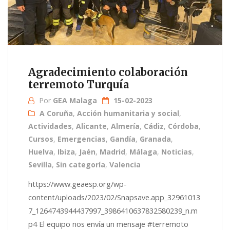
Agradecimiento colaboración
terremoto Turquía
Por
GEA Malaga
15-02-2023
A Coruña
,
Acción humanitaria y social
,
Actividades
,
Alicante
,
Almería
,
Cádiz
,
Córdoba
,
Cursos
,
Emergencias
,
Gandía
,
Granada
,
Huelva
,
Ibiza
,
Jaén
,
Madrid
,
Málaga
,
Noticias
,
Sevilla
,
Sin categoría
,
Valencia
https://www.geaesp.org/wp-
content/uploads/2023/02/Snapsave.app_32961013
7_1264743944437997_3986410637832580239_n.m
p4 El equipo nos envía un mensaje #terremoto