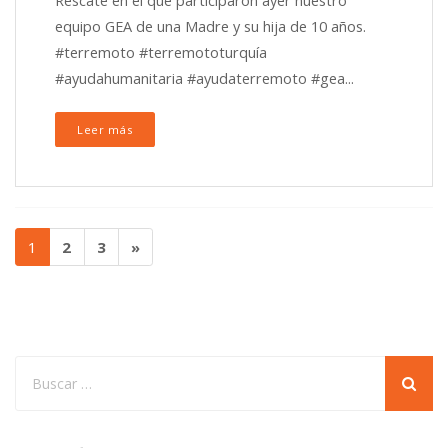
Rescate en el que participaron ayer nuestro
equipo GEA de una Madre y su hija de 10 años.
#terremoto #terremototurquía
#ayudahumanitaria #ayudaterremoto #gea...
Leer más
1
2
3
»