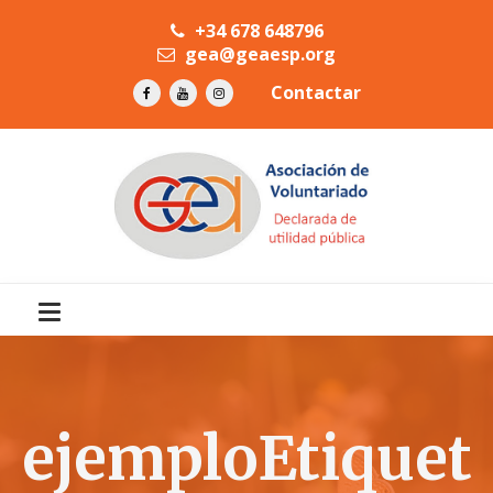
+34 678 648796
gea@geaesp.org
Contactar
ejemploEtiquet