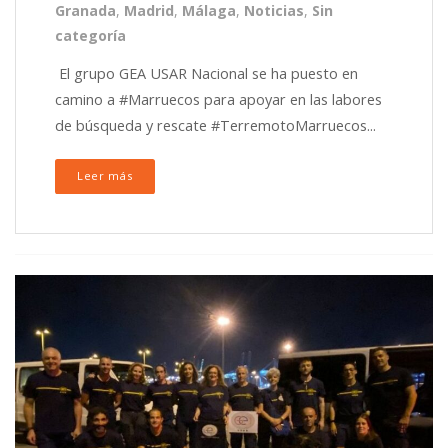
Granada
,
Madrid
,
Málaga
,
Noticias
,
Sin
categoría
El grupo GEA USAR Nacional se ha puesto en
camino a #Marruecos para apoyar en las labores
de búsqueda y rescate #TerremotoMarruecos...
Leer más