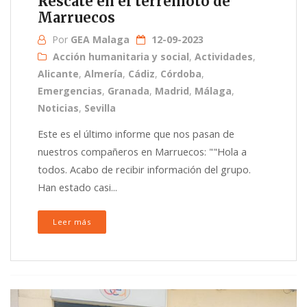
Rescate en el terremoto de
Marruecos
Por
GEA Malaga
12-09-2023
Acción humanitaria y social
,
Actividades
,
Alicante
,
Almería
,
Cádiz
,
Córdoba
,
Emergencias
,
Granada
,
Madrid
,
Málaga
,
Noticias
,
Sevilla
Este es el último informe que nos pasan de
nuestros compañeros en Marruecos: ""Hola a
todos. Acabo de recibir información del grupo.
Han estado casi...
Leer más