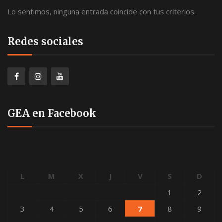
Lo sentimos, ninguna entrada coincide con tus criterios.
Redes sociales
GEA en Facebook
L
M
X
J
V
S
D
1
2
3
4
5
6
7
8
9