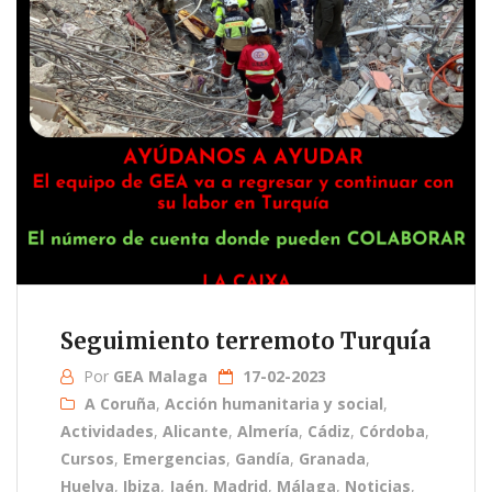
Seguimiento terremoto Turquía
Por
GEA Malaga
17-02-2023
A Coruña
,
Acción humanitaria y social
,
Actividades
,
Alicante
,
Almería
,
Cádiz
,
Córdoba
,
Cursos
,
Emergencias
,
Gandía
,
Granada
,
Huelva
,
Ibiza
,
Jaén
,
Madrid
,
Málaga
,
Noticias
,