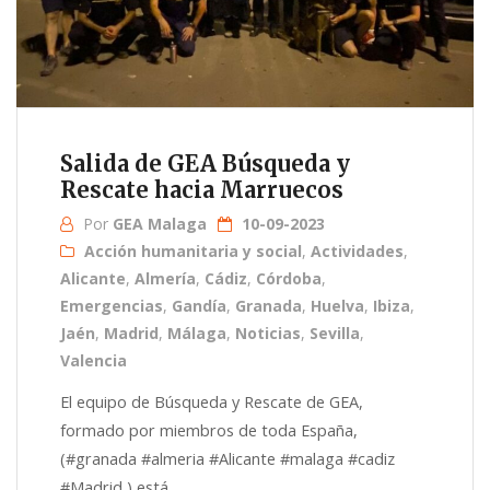
Salida de GEA Búsqueda y
Rescate hacia Marruecos
Por
GEA Malaga
10-09-2023
Acción humanitaria y social
,
Actividades
,
Alicante
,
Almería
,
Cádiz
,
Córdoba
,
Emergencias
,
Gandía
,
Granada
,
Huelva
,
Ibiza
,
Jaén
,
Madrid
,
Málaga
,
Noticias
,
Sevilla
,
Valencia
El equipo de Búsqueda y Rescate de GEA,
formado por miembros de toda España,
(#granada #almeria #Alicante #malaga #cadiz
#Madrid ) está...