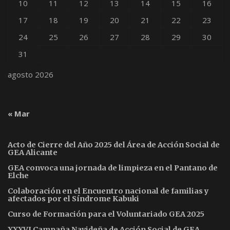
10
11
12
13
14
15
16
17
18
19
20
21
22
23
24
25
26
27
28
29
30
31
agosto 2026
« Mar
Acto de Cierre del Año 2025 del Área de Acción Social de
GEA Alicante
GEA convoca una jornada de limpieza en el Pantano de
Elche
Colaboración en el Encuentro nacional de familias y
afectados por el Síndrome Kabuki
Curso de Formación para el Voluntariado GEA 2025
XXXVI Campaña Navideña de Acción Social de GEA