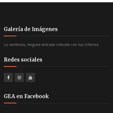
e
s
e
b
t
c
ú
a
h
s
s
a
Galería de Imágenes
d
q
.
e
u
E
Lo sentimos, ninguna entrada coincide con tus criterios.
e
v
d
e
Redes sociales
n
a
t
y
o
v
i
GEA en Facebook
s
t