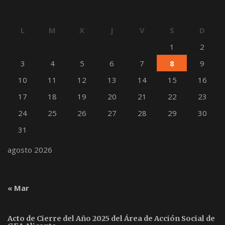
a
s
L
M
X
J
V
S
D
d
1
2
e
3
4
5
6
7
8
9
E
10
11
12
13
14
15
16
v
17
18
19
20
21
22
23
e
24
25
26
27
28
29
30
n
31
t
agosto 2026
o
s
« Mar
Acto de Cierre del Año 2025 del Área de Acción Social de