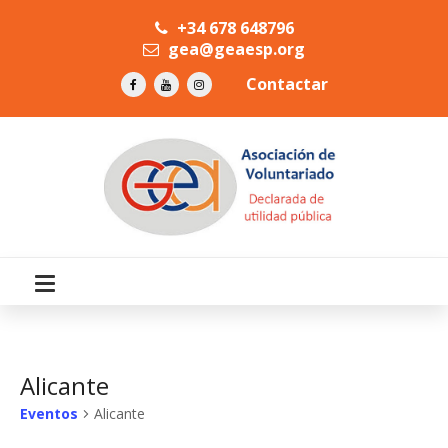
+34 678 648796
gea@geaesp.org
Contactar
Alicante
Eventos
Alicante