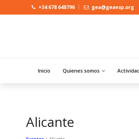
+34 678 648796
gea@geaesp.org
Inicio
Quienes somos
Activida
Alicante
Eventos
Alicante