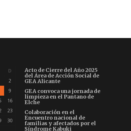
s
t
a
s
d
e
E
v
e
Acto de Cierre del Año 2025
D
n
del Área de Acción Social de
t
2
GEA Alicante
o
9
GEA convoca una jornada de
limpieza en el Pantano de
5
16
Elche
2
23
Colaboración en el
Encuentro nacional de
9
30
familias y afectados por el
Síndrome Kabuki