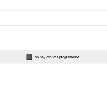
4
No hay eventos programados.
A
v
i
s
o