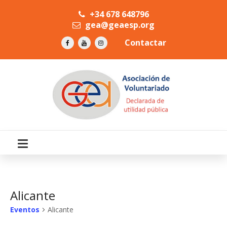
+34 678 648796
gea@geaesp.org
Contactar
Alicante
Eventos
Alicante