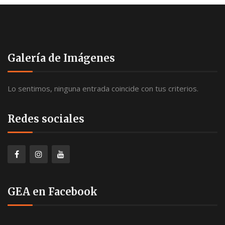
e
s
e
b
t
c
ú
a
h
s
s
a
Galería de Imágenes
d
q
.
e
u
E
Lo sentimos, ninguna entrada coincide con tus criterios.
e
v
d
e
Redes sociales
n
a
t
y
o
v
i
GEA en Facebook
s
t