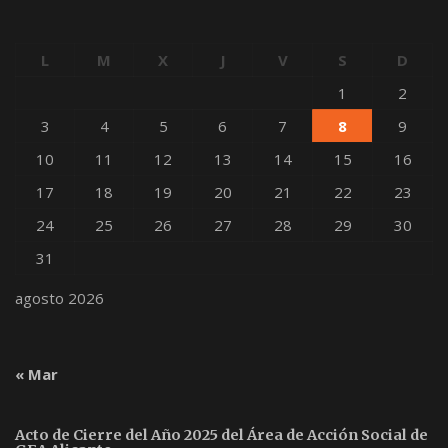
a
s
L
M
X
J
V
S
D
d
1
2
e
3
4
5
6
7
8
9
E
10
11
12
13
14
15
16
v
17
18
19
20
21
22
23
e
24
25
26
27
28
29
30
n
31
t
agosto 2026
o
s
« Mar
Acto de Cierre del Año 2025 del Área de Acción Social de