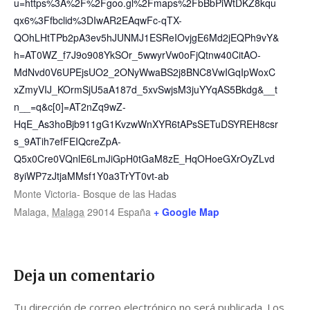
u=https%3A%2F%2Fgoo.gl%2Fmaps%2FbBbPiWtDKZ8kqu
qx6%3Ffbclid%3DIwAR2EAqwFc-qTX-
QOhLHtTPb2pA3ev5hJUNMJ1ESReIOvjgE6Md2jEQPh9vY&
h=AT0WZ_f7J9o908YkSOr_5wwyrVw0oFjQtnw40CitAO-
MdNvd0V6UPEjsUO2_2ONyWwaBS2j8BNC8VwIGqIpWoxC
xZmyVIJ_KOrmSjU5aA187d_5xvSwjsM3juYYqAS5Bkdg&__t
n__=q&c[0]=AT2nZq9wZ-
HqE_As3hoBjb911gG1KvzwWnXYR6tAPsSETuDSYREH8csr
s_9ATih7efFEIQcreZpA-
Q5x0Cre0VQnlE6LmJiGpH0tGaM8zE_HqOHoeGXrOyZLvd
8yiWP7zJtjaMMsf1Y0a3TrYT0vt-ab
Monte Victoria- Bosque de las Hadas
Malaga
,
Malaga
29014
España
+ Google Map
Deja un comentario
Tu dirección de correo electrónico no será publicada.
Los