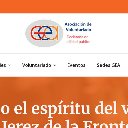
des
Voluntariado
Eventos
Sedes GEA
 el espíritu del 
 Jerez de la Front