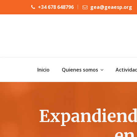
+34 678 648796
gea@geaesp.org
Inicio
Quienes somos
Activida
Expandiendo
en