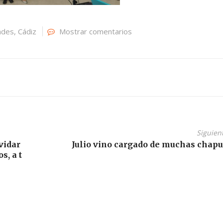
ades
,
Cádiz
Mostrar comentarios
Siguien
vidar
Julio vino cargado de muchas chap
, a t