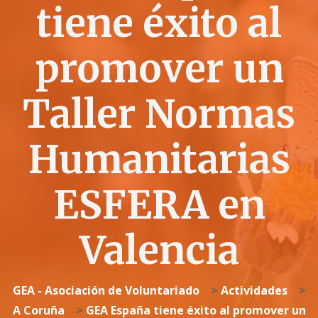
tiene éxito al
promover un
Taller Normas
Humanitarias
ESFERA en
Valencia
GEA - Asociación de Voluntariado
>
Actividades
>
A Coruña
>
GEA España tiene éxito al promover un