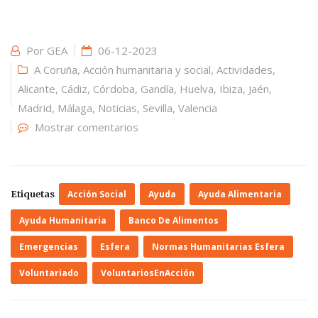
Por
GEA
06-12-2023
A Coruña
,
Acción humanitaria y social
,
Actividades
,
Alicante
,
Cádiz
,
Córdoba
,
Gandía
,
Huelva
,
Ibiza
,
Jaén
,
Madrid
,
Málaga
,
Noticias
,
Sevilla
,
Valencia
Mostrar comentarios
Etiquetas
Acción Social
Ayuda
Ayuda Alimentaria
Ayuda Humanitaria
Banco De Alimentos
Emergencias
Esfera
Normas Humanitarias Esfera
Voluntariado
VoluntariosEnAcción