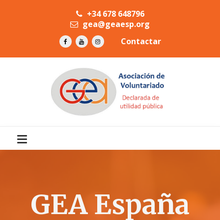
+34 678 648796
gea@geaesp.org
Contactar
GEA España