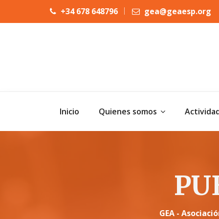
+34 678 648796
gea@geaesp.org
Inicio
Quienes somos
Activida
PU
GEA - Asociaci