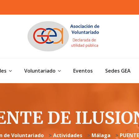
des
Voluntariado
Eventos
Sedes GEA
ENTE DE ILUSIO
ón de Voluntariado
>
Actividades
>
Málaga
>
PUENTE