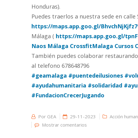
Honduras).
Puedes traerlos a nuestra sede en calle 
https://maps.app.goo.gl/BhvchNjKjfz
Málaga (
https://maps.app.goo.gl/tpn
Naos Málaga
CrossfitMalaga
Cursos 
También puedes colaborar restaurando 
al telefono 678648796
#geamalaga
#puentedeilusiones
#vol
#ayudahumanitaria
#solidaridad
#ayu
#FundacionCrecerJugando
Por
GEA
29-11-2023
Acción humani
Mostrar comentarios