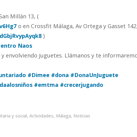
San Millán 13, (
7v6Hg7
o en Crossfit Málaga, Av Ortega y Gasset 142
FdGbjRvypAyqk8
)
Centro Naos
y envolviendo juguetes. Llámanos y te informarem
untariado
#Dimee
#dona
#DonaUnJuguete
daalosniños
#emtma
#crecerjugando
taria y social
,
Actividades
,
Málaga
,
Noticias