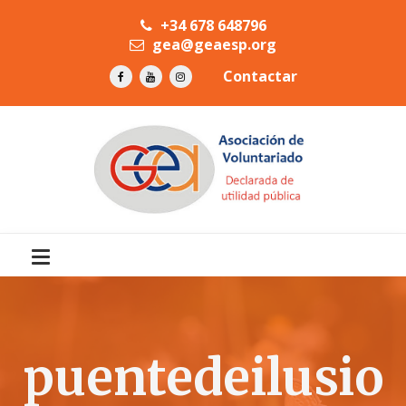
+34 678 648796
gea@geaesp.org
Contactar
puentedeilusio