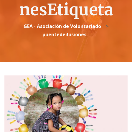
nesEtiqueta
GEA - Asociación de Voluntariado
>
puentedeilusiones