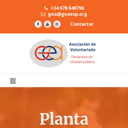
+34 678 648796
gea@geaesp.org
Contactar
Planta