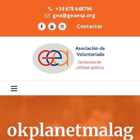
+34 678 648796
gea@geaesp.org
Contactar
okplanetmalag