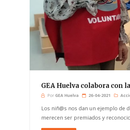
GEA Huelva colabora con la
Por
GEA Huelva
26-04-2021
Acci
Los niñ@s nos dan un ejemplo de d
merecen ser premiados y reconocidos