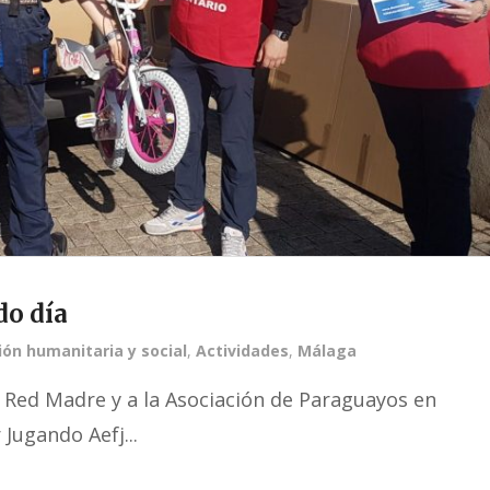
do día
ión humanitaria y social
,
Actividades
,
Málaga
n Red Madre y a la Asociación de Paraguayos en
Jugando Aefj...