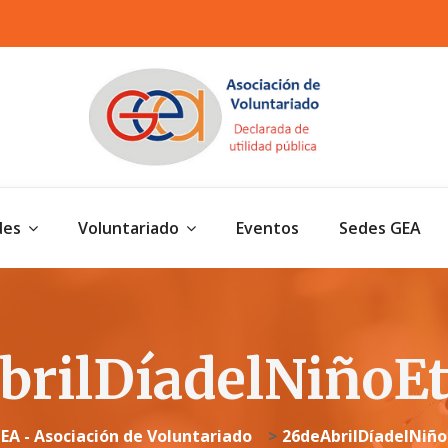
des
Voluntariado
Eventos
Sedes GEA
brilDíadelNiñoEt
EA - Asociación de Voluntariado
>
26deAbrilDíadelNiño