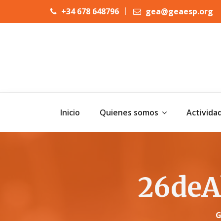
+34 678 648796
gea@geaesp.org
Inicio
Quienes somos
Activida
26deA
G