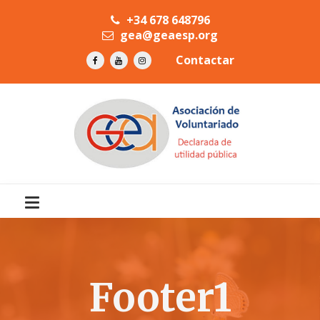
+34 678 648796
gea@geaesp.org
Contactar
Footer1