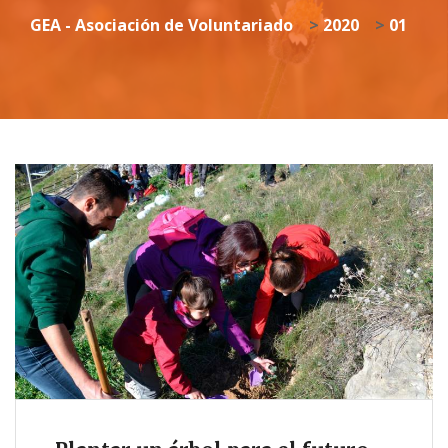
GEA - Asociación de Voluntariado
>
2020
>
01