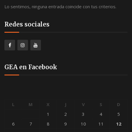
Lo sentimos, ninguna entrada coincide con tus criterios.
Redes sociales
GEA en Facebook
L
M
X
J
V
S
D
1
2
3
4
5
6
7
8
9
10
11
12