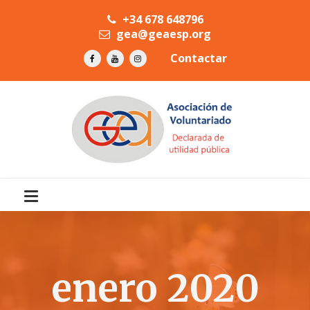
+34 678 648796
gea@geaesp.org
Contactar
enero 2020